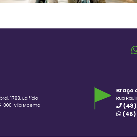
Braço d
al, 1788, Edifício
Rua Raul
5-000, Vila Moema
(48)
(48)