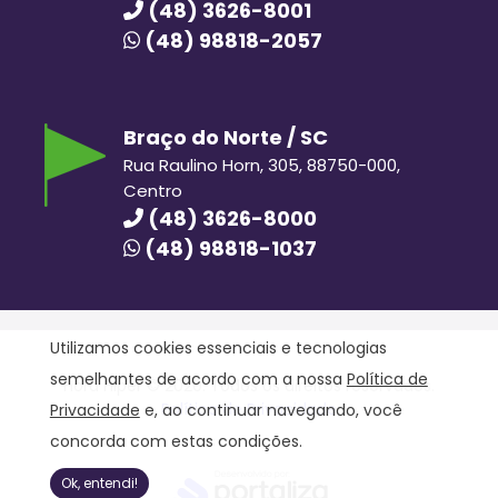
(48) 3626-8001
(48) 98818-2057
Braço do Norte / SC
Rua Raulino Horn, 305, 88750-000,
Centro
(48) 3626-8000
(48) 98818-1037
Utilizamos cookies essenciais e tecnologias
semelhantes de acordo com a nossa
Política de
Hora Hiper © 2020. Todos os direitos reservados.
Política de Privacidade
Privacidade
e, ao continuar navegando, você
concorda com estas condições.
Ok, entendi!