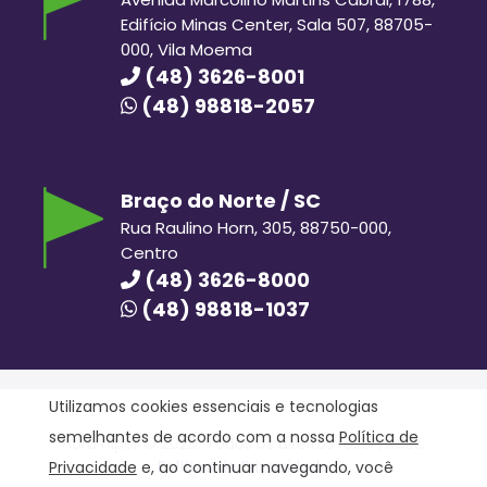
Edifício Minas Center, Sala 507, 88705-
000, Vila Moema
(48) 3626-8001
(48) 98818-2057
Braço do Norte / SC
Rua Raulino Horn, 305, 88750-000,
Centro
(48) 3626-8000
(48) 98818-1037
Utilizamos cookies essenciais e tecnologias
semelhantes de acordo com a nossa
Política de
Hora Hiper © 2020. Todos os direitos reservados.
Política de Privacidade
Privacidade
e, ao continuar navegando, você