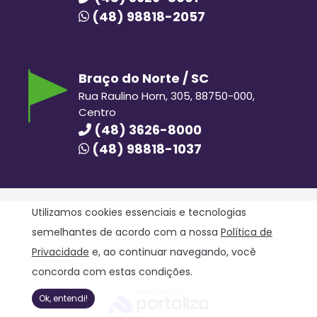
(48) 98818-2057
Braço do Norte / SC
Rua Raulino Horn, 305, 88750-000,
Centro
(48) 3626-8000
(48) 98818-1037
Utilizamos cookies essenciais e tecnologias
semelhantes de acordo com a nossa
Política de
Hora Hiper © 2020. Todos os direitos reservados.
Política de Privacidade
Privacidade
e, ao continuar navegando, você
concorda com estas condições.
Ok, entendi!