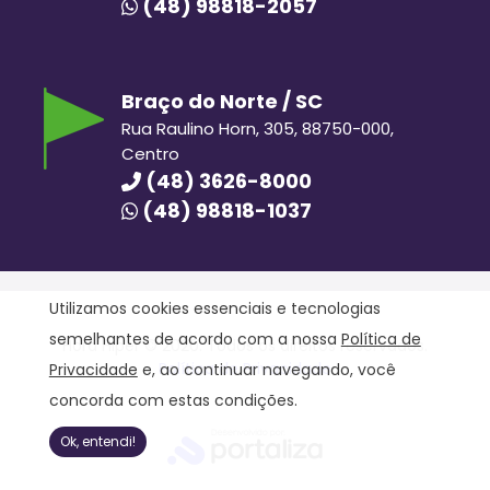
(48) 98818-2057
Braço do Norte / SC
Rua Raulino Horn, 305, 88750-000,
Centro
(48) 3626-8000
(48) 98818-1037
Utilizamos cookies essenciais e tecnologias
semelhantes de acordo com a nossa
Política de
Hora Hiper © 2020. Todos os direitos reservados.
Política de Privacidade
Privacidade
e, ao continuar navegando, você
concorda com estas condições.
Ok, entendi!