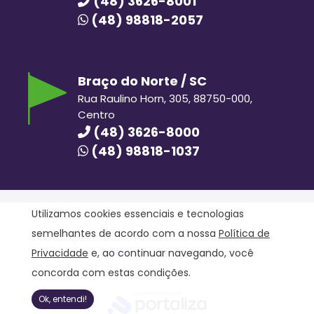
(48) 3626-8001
(48) 98818-2057
Braço do Norte / SC
Rua Raulino Horn, 305, 88750-000,
Centro
(48) 3626-8000
(48) 98818-1037
Utilizamos cookies essenciais e tecnologias
semelhantes de acordo com a nossa
Política de
Hora Hiper © 2020. Todos os direitos reservados.
Política de Privacidade
Privacidade
e, ao continuar navegando, você
concorda com estas condições.
Ok, entendi!