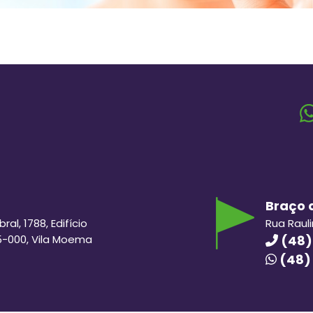
Braço d
al, 1788, Edifício
Rua Raul
5-000, Vila Moema
(48)
(48)