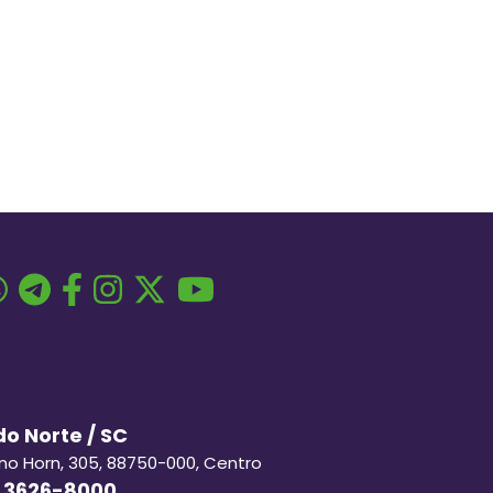
o Norte / SC
ino Horn, 305, 88750-000, Centro
 3626-8000