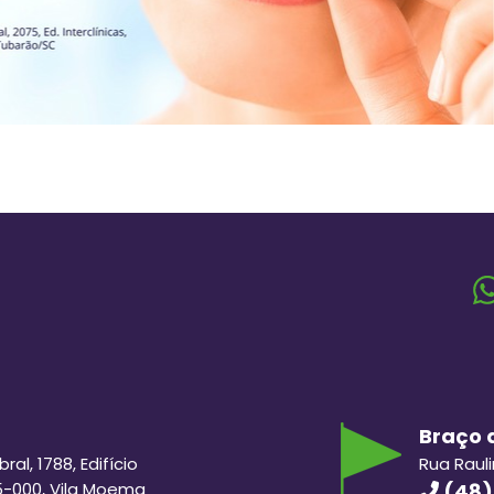
Braço d
al, 1788, Edifício
Rua Raul
5-000, Vila Moema
(48)