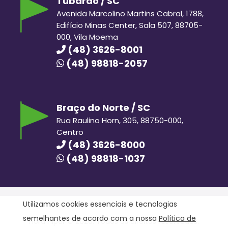
Tubarão / SC
Avenida Marcolino Martins Cabral, 1788,
Edifício Minas Center, Sala 507, 88705-
000, Vila Moema
(48) 3626-8001
(48) 98818-2057
Braço do Norte / SC
Rua Raulino Horn, 305, 88750-000,
Centro
(48) 3626-8000
(48) 98818-1037
Utilizamos cookies essenciais e tecnologias
semelhantes de acordo com a nossa
Política de
Hora Hiper © 2020. Todos os direitos reservados.