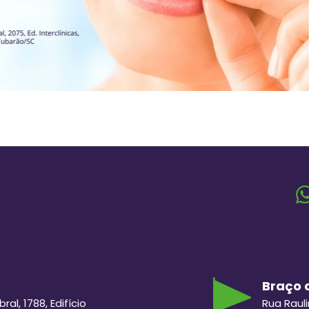
Braço d
al, 1788, Edifício
Rua Raul