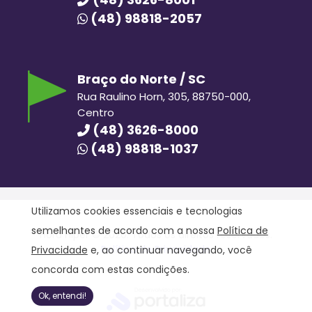
(48) 98818-2057
Braço do Norte / SC
Rua Raulino Horn, 305, 88750-000,
Centro
(48) 3626-8000
(48) 98818-1037
Utilizamos cookies essenciais e tecnologias
semelhantes de acordo com a nossa
Política de
Hora Hiper © 2020. Todos os direitos reservados.
Política de Privacidade
Privacidade
e, ao continuar navegando, você
concorda com estas condições.
Ok, entendi!