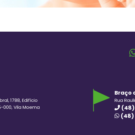
Braço d
al, 1788, Edifício
Rua Raul
5-000, Vila Moema
(48)
(48)