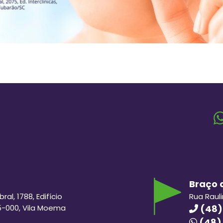
Braço d
al, 1788, Edifício
Rua Raul
5-000, Vila Moema
(48)
(48)