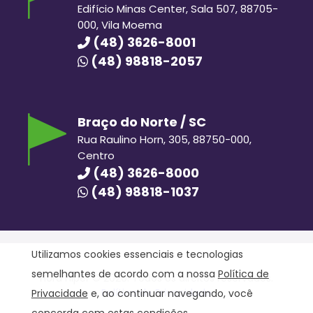
Edifício Minas Center, Sala 507, 88705-
000, Vila Moema
(48) 3626-8001
(48) 98818-2057
Braço do Norte / SC
Rua Raulino Horn, 305, 88750-000,
Centro
(48) 3626-8000
(48) 98818-1037
Utilizamos cookies essenciais e tecnologias
semelhantes de acordo com a nossa
Política de
Hora Hiper © 2020. Todos os direitos reservados.
Política de Privacidade
Privacidade
e, ao continuar navegando, você