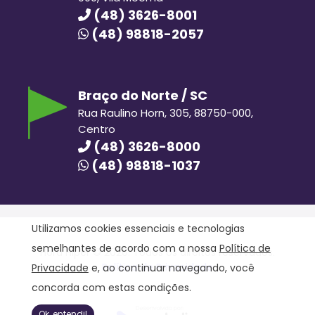
(48) 3626-8001
(48) 98818-2057
Braço do Norte / SC
Rua Raulino Horn, 305, 88750-000,
Centro
(48) 3626-8000
(48) 98818-1037
Utilizamos cookies essenciais e tecnologias
semelhantes de acordo com a nossa
Política de
Hora Hiper © 2020. Todos os direitos reservados.
Política de Privacidade
Privacidade
e, ao continuar navegando, você
concorda com estas condições.
Ok, entendi!