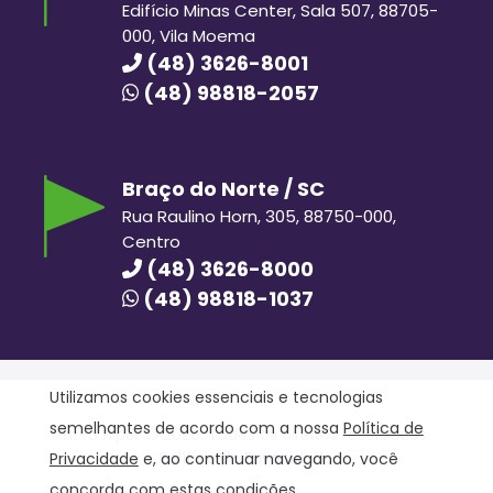
Edifício Minas Center, Sala 507, 88705-
000, Vila Moema
(48) 3626-8001
(48) 98818-2057
Braço do Norte / SC
Rua Raulino Horn, 305, 88750-000,
Centro
(48) 3626-8000
(48) 98818-1037
Utilizamos cookies essenciais e tecnologias
semelhantes de acordo com a nossa
Política de
Hora Hiper © 2020. Todos os direitos reservados.
Política de Privacidade
Privacidade
e, ao continuar navegando, você
concorda com estas condições.