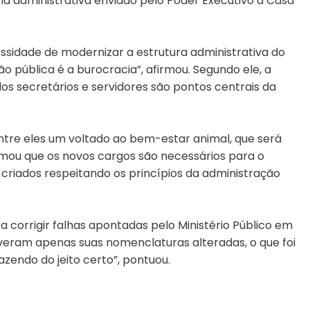
ma administrativa enviado pelo Poder Executivo à Casa
sidade de modernizar a estrutura administrativa do
o pública é a burocracia”, afirmou. Segundo ele, a
s secretários e servidores são pontos centrais da
entre eles um voltado ao bem-estar animal, que será
firmou que os novos cargos são necessários para o
riados respeitando os princípios da administração
corrigir falhas apontadas pelo Ministério Público em
iveram apenas suas nomenclaturas alteradas, o que foi
azendo do jeito certo”, pontuou.