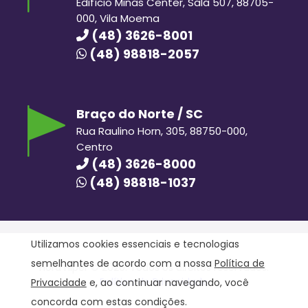
Edifício Minas Center, Sala 507, 88705-
000, Vila Moema
(48) 3626-8001
(48) 98818-2057
Braço do Norte / SC
Rua Raulino Horn, 305, 88750-000,
Centro
(48) 3626-8000
(48) 98818-1037
Utilizamos cookies essenciais e tecnologias
semelhantes de acordo com a nossa
Política de
Hora Hiper © 2020. Todos os direitos reservados.
Política de Privacidade
Privacidade
e, ao continuar navegando, você
concorda com estas condições.