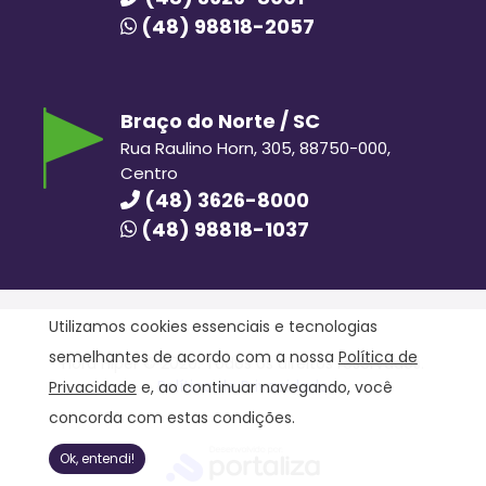
(48) 98818-2057
Braço do Norte / SC
Rua Raulino Horn, 305, 88750-000,
Centro
(48) 3626-8000
(48) 98818-1037
Utilizamos cookies essenciais e tecnologias
semelhantes de acordo com a nossa
Política de
Hora Hiper © 2020. Todos os direitos reservados.
Política de Privacidade
Privacidade
e, ao continuar navegando, você
concorda com estas condições.
Ok, entendi!