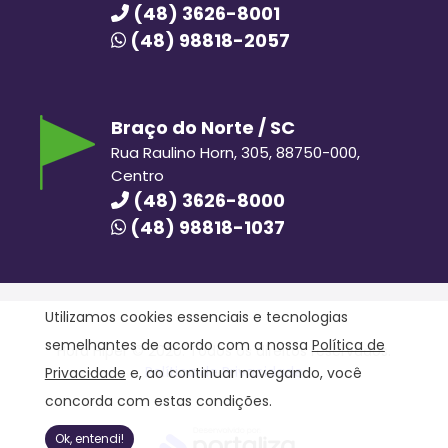
(48) 3626-8001
(48) 98818-2057
Braço do Norte / SC
Rua Raulino Horn, 305, 88750-000,
Centro
(48) 3626-8000
(48) 98818-1037
Utilizamos cookies essenciais e tecnologias
semelhantes de acordo com a nossa
Política de
Hora Hiper © 2020. Todos os direitos reservados.
Política de Privacidade
Privacidade
e, ao continuar navegando, você
concorda com estas condições.
Ok, entendi!