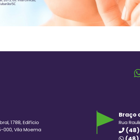
Braço d
al, 1788, Edifício
Rua Raul
5-000, Vila Moema
(48)
(48)