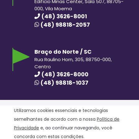
Edifício Minas Center, Sala 507, 88705-
000, Vila Moema
(48) 3626-8001
(48) 98818-2057
Braço do Norte / SC
Rua Raulino Horn, 305, 88750-000,
Centro
(48) 3626-8000
(48) 98818-1037
Utilizamos cookies essenciais e tecnologias
semelhantes de acordo com a nossa
Política de
Hora Hiper © 2020. Todos os direitos reservados.
Política de Privacidade
Privacidade
e, ao continuar navegando, você
concorda com estas condições.