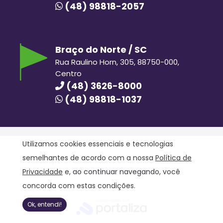
(48) 98818-2057
Braço do Norte / SC
Rua Raulino Horn, 305, 88750-000,
Centro
(48) 3626-8000
(48) 98818-1037
Utilizamos cookies essenciais e tecnologias
semelhantes de acordo com a nossa
Política de
Hora Hiper © 2020. Todos os direitos reservados.
Política de Privacidade
Privacidade
e, ao continuar navegando, você
concorda com estas condições.
Ok, entendi!