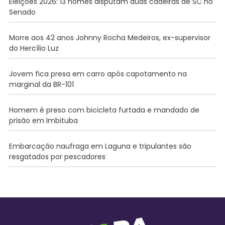
Eleições 2026: 13 nomes disputam duas cadeiras de SC no
Senado
Morre aos 42 anos Johnny Rocha Medeiros, ex-supervisor
do Hercílio Luz
Jovem fica presa em carro após capotamento na
marginal da BR-101
Homem é preso com bicicleta furtada e mandado de
prisão em Imbituba
Embarcação naufraga em Laguna e tripulantes são
resgatados por pescadores