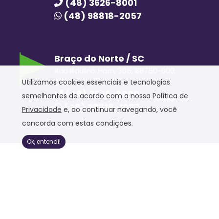
(48) 3626-8001
(48) 98818-2057
Braço do Norte / SC
Rua Raulino Horn, 305, 88750-000,
Centro
Utilizamos cookies essenciais e tecnologias
(48) 3626-8000
semelhantes de acordo com a nossa
Política de
(48) 98818-1037
Privacidade
e, ao continuar navegando, você
concorda com estas condições.
Ok, entendi!
Hora Hiper © 2020. Todos os direitos reservados.
Política de Privacidade