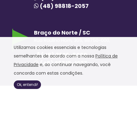
(48) 98818-2057
Braço do Norte / SC
Rua Raulino Horn, 305, 88750-000,
Centro
Utilizamos cookies essenciais e tecnologias
(48) 3626-8000
semelhantes de acordo com a nossa
Política de
(48) 98818-1037
Privacidade
e, ao continuar navegando, você
concorda com estas condições.
Ok, entendi!
Hora Hiper © 2020. Todos os direitos reservados.
Política de Privacidade