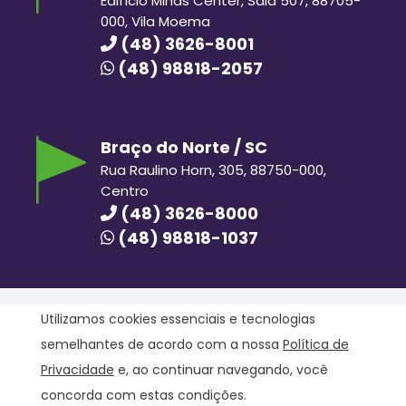
Edifício Minas Center, Sala 507, 88705-
000, Vila Moema
(48) 3626-8001
(48) 98818-2057
Braço do Norte / SC
Rua Raulino Horn, 305, 88750-000,
Centro
(48) 3626-8000
(48) 98818-1037
Utilizamos cookies essenciais e tecnologias
semelhantes de acordo com a nossa
Política de
Hora Hiper © 2020. Todos os direitos reservados.
Política de Privacidade
Privacidade
e, ao continuar navegando, você
concorda com estas condições.