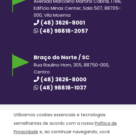
Avenida Marcolino Martins Cabral, 1788,
Edifício Minas Center, Sala 507, 88705-
000, Vila Moema
(48) 3626-8001
(48) 98818-2057
Braço do Norte / SC
Rua Raulino Horn, 305, 88750-000,
Centro
(48) 3626-8000
(48) 98818-1037
Utilizamos cookies essenciais e tecnologias
semelhantes de acordo com a nossa
Política de
Hora Hiper © 2020. Todos os direitos reservados.
Política de Privacidade
Privacidade
e, ao continuar navegando, você