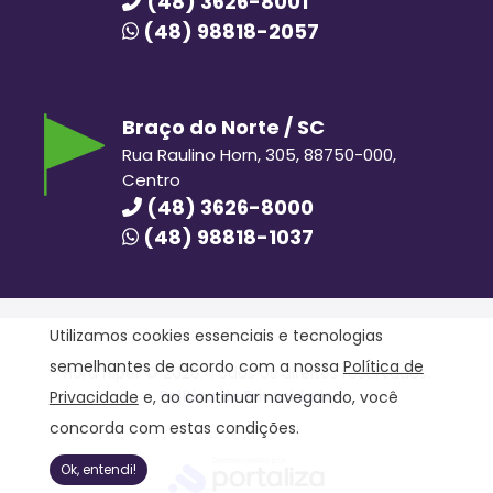
(48) 3626-8001
(48) 98818-2057
Braço do Norte / SC
Rua Raulino Horn, 305, 88750-000,
Centro
(48) 3626-8000
(48) 98818-1037
Utilizamos cookies essenciais e tecnologias
semelhantes de acordo com a nossa
Política de
Hora Hiper © 2020. Todos os direitos reservados.
Política de Privacidade
Privacidade
e, ao continuar navegando, você
concorda com estas condições.
Ok, entendi!