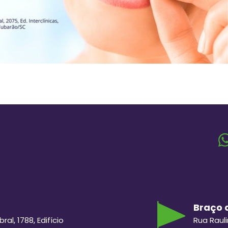
Braço d
al, 1788, Edifício
Rua Raul