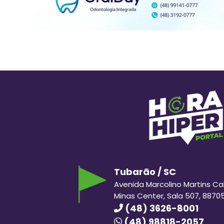
Tubarão / SC
Avenida Marcolino Martins Cabr
Minas Center, Sala 507, 8870
(48) 3626-8001
(48) 98818-2057