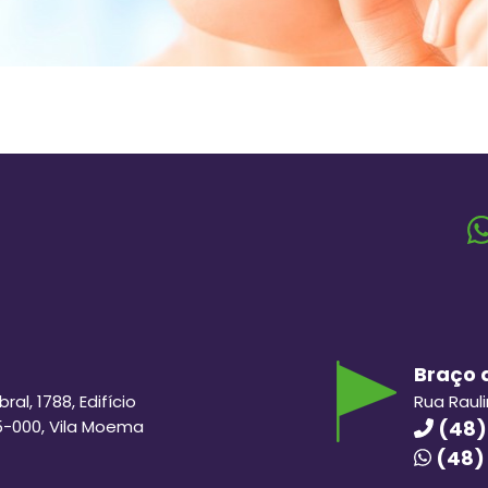
Braço d
al, 1788, Edifício
Rua Raul
5-000, Vila Moema
(48)
(48)