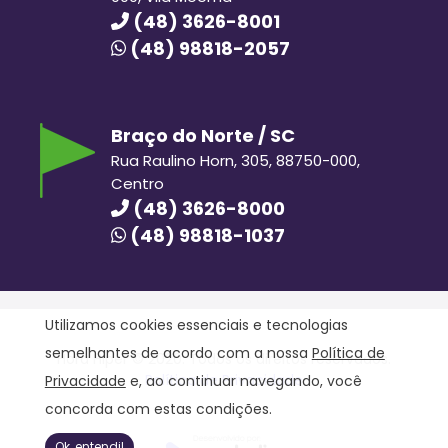
(48) 3626-8001
(48) 98818-2057
Braço do Norte / SC
Rua Raulino Horn, 305, 88750-000,
Centro
(48) 3626-8000
(48) 98818-1037
Utilizamos cookies essenciais e tecnologias
semelhantes de acordo com a nossa
Política de
Hora Hiper © 2020. Todos os direitos reservados.
Política de Privacidade
Privacidade
e, ao continuar navegando, você
concorda com estas condições.
Ok, entendi!