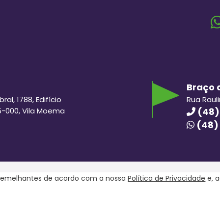
Braço d
al, 1788, Edifício
Rua Raul
5-000, Vila Moema
(48)
(48)
s semelhantes de acordo com a nossa
Política de Privacidade
e, 