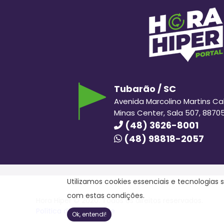
Tubarão / SC
Avenida Marcolino Martins Cabr
Minas Center, Sala 507, 8870
(48) 3626-8001
(48) 98818-2057
Utilizamos cookies essenciais e tecnologia
com estas condições.
Hora Hiper © 2020. Todos os direitos reservados.
Política de Privacidade
Ok, entendi!