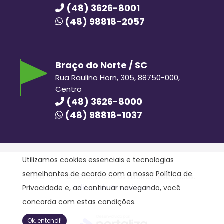
(48) 3626-8001
(48) 98818-2057
Braço do Norte / SC
Rua Raulino Horn, 305, 88750-000,
Centro
(48) 3626-8000
(48) 98818-1037
Utilizamos cookies essenciais e tecnologias
semelhantes de acordo com a nossa
Política de
Hora Hiper © 2020. Todos os direitos reservados.
Política de Privacidade
Privacidade
e, ao continuar navegando, você
concorda com estas condições.
Ok, entendi!