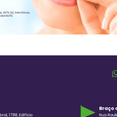
Braço d
al, 1788, Edifício
Rua Raul