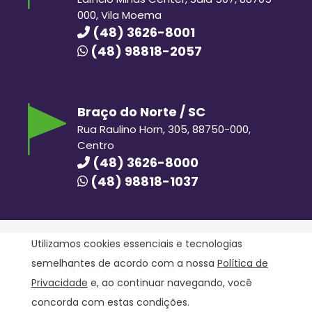
000, Vila Moema
(48) 3626-8001
(48) 98818-2057
Braço do Norte / SC
Rua Raulino Horn, 305, 88750-000,
Centro
(48) 3626-8000
(48) 98818-1037
Utilizamos cookies essenciais e tecnologias
semelhantes de acordo com a nossa
Política de
Hora Hiper © 2020. Todos os direitos reservados.
Política de Privacidade
Privacidade
e, ao continuar navegando, você
concorda com estas condições.