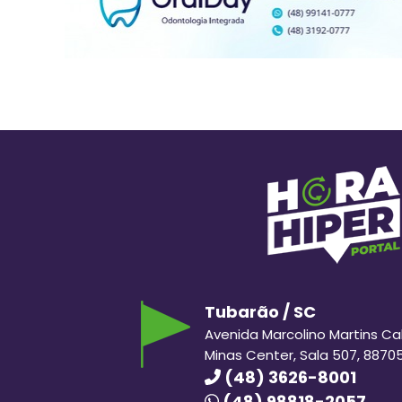
Tubarão / SC
Avenida Marcolino Martins Cabr
Minas Center, Sala 507, 8870
(48) 3626-8001
(48) 98818-2057