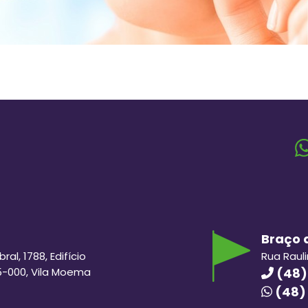
Braço d
al, 1788, Edifício
Rua Raul
5-000, Vila Moema
(48)
(48)