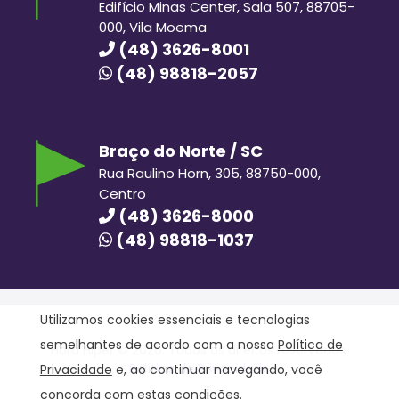
Edifício Minas Center, Sala 507, 88705-
000, Vila Moema
(48) 3626-8001
(48) 98818-2057
Braço do Norte / SC
Rua Raulino Horn, 305, 88750-000,
Centro
(48) 3626-8000
(48) 98818-1037
Utilizamos cookies essenciais e tecnologias
semelhantes de acordo com a nossa
Política de
Hora Hiper © 2020. Todos os direitos reservados.
Política de Privacidade
Privacidade
e, ao continuar navegando, você
concorda com estas condições.