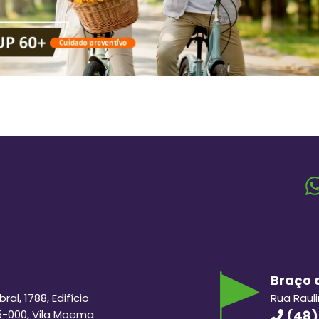
Braço d
al, 1788, Edifício
Rua Raul
5-000, Vila Moema
(48)