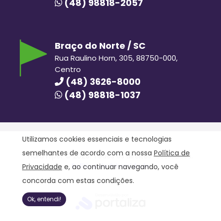
(48) 98818-2057
Braço do Norte / SC
Rua Raulino Horn, 305, 88750-000,
Centro
(48) 3626-8000
(48) 98818-1037
Utilizamos cookies essenciais e tecnologias
semelhantes de acordo com a nossa
Política de
Hora Hiper © 2020. Todos os direitos reservados.
Política de Privacidade
Privacidade
e, ao continuar navegando, você
concorda com estas condições.
Ok, entendi!