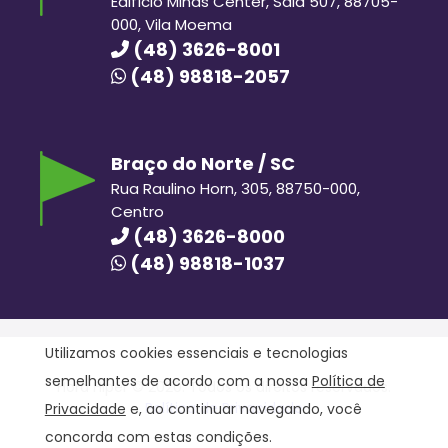
Edifício Minas Center, Sala 507, 88705-
000, Vila Moema
(48) 3626-8001
(48) 98818-2057
Braço do Norte / SC
Rua Raulino Horn, 305, 88750-000,
Centro
(48) 3626-8000
(48) 98818-1037
Utilizamos cookies essenciais e tecnologias
semelhantes de acordo com a nossa
Política de
Hora Hiper © 2020. Todos os direitos reservados.
Política de Privacidade
Privacidade
e, ao continuar navegando, você
concorda com estas condições.