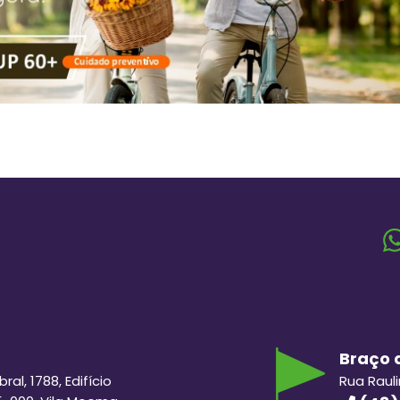
Braço d
al, 1788, Edifício
Rua Raul