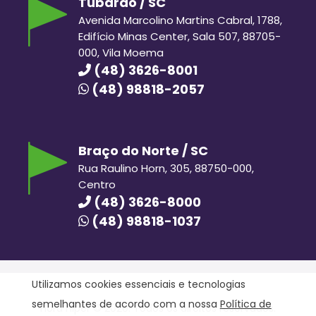
Tubarão / SC
Avenida Marcolino Martins Cabral, 1788,
Edifício Minas Center, Sala 507, 88705-
000, Vila Moema
(48) 3626-8001
(48) 98818-2057
Braço do Norte / SC
Rua Raulino Horn, 305, 88750-000,
Centro
(48) 3626-8000
(48) 98818-1037
Utilizamos cookies essenciais e tecnologias
semelhantes de acordo com a nossa
Política de
Hora Hiper © 2020. Todos os direitos reservados.