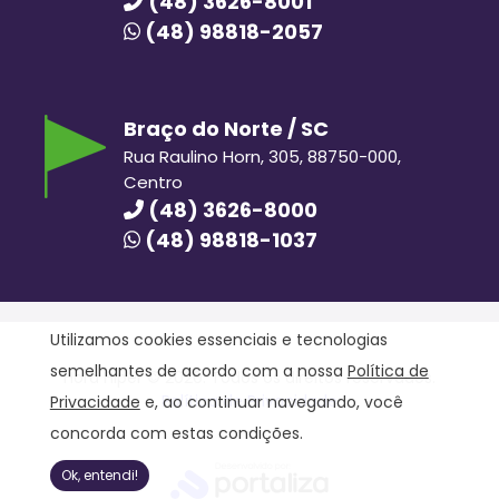
(48) 3626-8001
(48) 98818-2057
Braço do Norte / SC
Rua Raulino Horn, 305, 88750-000,
Centro
(48) 3626-8000
(48) 98818-1037
Utilizamos cookies essenciais e tecnologias
semelhantes de acordo com a nossa
Política de
Hora Hiper © 2020. Todos os direitos reservados.
Política de Privacidade
Privacidade
e, ao continuar navegando, você
concorda com estas condições.
Ok, entendi!