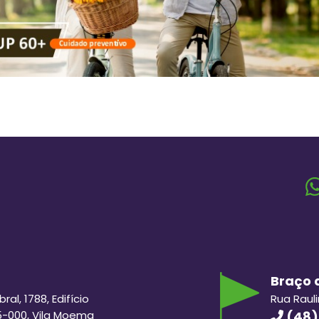
Braço d
al, 1788, Edifício
Rua Raul
5-000, Vila Moema
(48)