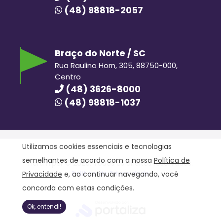
(48) 98818-2057
Braço do Norte / SC
Rua Raulino Horn, 305, 88750-000,
Centro
(48) 3626-8000
(48) 98818-1037
Utilizamos cookies essenciais e tecnologias
semelhantes de acordo com a nossa
Política de
Hora Hiper © 2020. Todos os direitos reservados.
Política de Privacidade
Privacidade
e, ao continuar navegando, você
concorda com estas condições.
Ok, entendi!