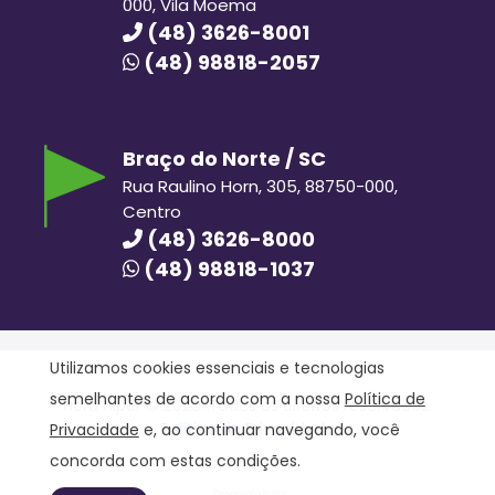
000, Vila Moema
(48) 3626-8001
(48) 98818-2057
Braço do Norte / SC
Rua Raulino Horn, 305, 88750-000,
Centro
(48) 3626-8000
(48) 98818-1037
Utilizamos cookies essenciais e tecnologias
semelhantes de acordo com a nossa
Política de
Hora Hiper © 2020. Todos os direitos reservados.
Política de Privacidade
Privacidade
e, ao continuar navegando, você
concorda com estas condições.