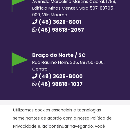
Avenida Marcolino Martins Cabral, 1788,
Edifício Minas Center, Sala 507, 88705-
000, Vila Moema
(48) 3626-8001
(48) 98818-2057
Braço do Norte / SC
Rua Raulino Horn, 305, 88750-000,
Centro
(48) 3626-8000
(48) 98818-1037
Utilizamos cookies essenciais e tecnologias
semelhantes de acordo com a nossa
Política de
Hora Hiper © 2020. Todos os direitos reservados.
Política de Privacidade
Privacidade
e, ao continuar navegando, você