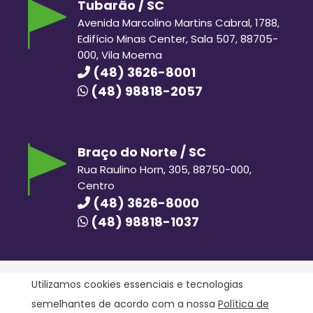
Tubarão / SC
Avenida Marcolino Martins Cabral, 1788,
Edifício Minas Center, Sala 507, 88705-
000, Vila Moema
(48) 3626-8001
(48) 98818-2057
Braço do Norte / SC
Rua Raulino Horn, 305, 88750-000,
Centro
(48) 3626-8000
(48) 98818-1037
Utilizamos cookies essenciais e tecnologias
semelhantes de acordo com a nossa
Política de
Hora Hiper © 2020. Todos os direitos reservados.