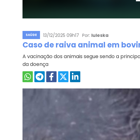
13/12/2025 09h17
Por:
Iuleska
SAÚDE
Caso de raiva animal em bov
A vacinação dos animais segue sendo a princi
da doença